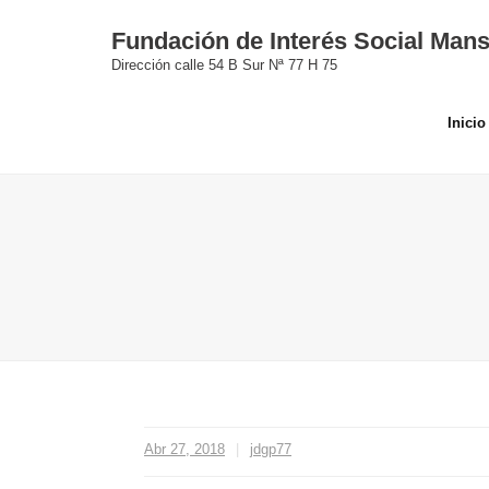
Skip
Fundación de Interés Social Mans
to
Dirección calle 54 B Sur Nª 77 H 75
content
Inicio
Abr 27, 2018
jdgp77